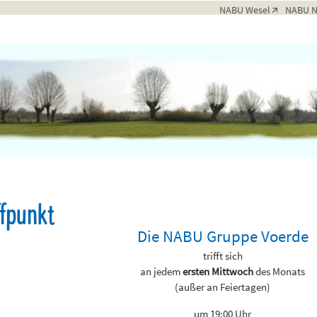
NABU Wesel
NABU 
ffpunkt
Die NABU Gruppe Voerde
trifft sich
an jedem
ersten Mittwoch
des Monats
(außer an Feiertagen)
um 19:00 Uhr