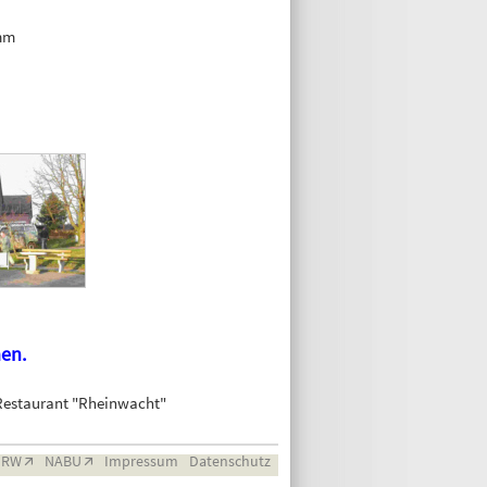
mm
men.
 Restaurant "Rheinwacht"
NRW
NABU
Impressum
Datenschutz